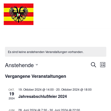
Zum
Inhalt
springen
Es sind keine anstehenden Veranstaltungen vorhanden.
Anstehende
Verans
Ver
Suche
Liste
Datum
Ans
Suche
Vergangene Veranstaltungen
wählen.
Nav
und
19. Oktober 2024 @ 14:00
-
20. Oktober 2024 @ 18:00
OKT.
Ansich
19
Jahresabschlußfeier 2024
2024
Naviga
28. Juni 2024 @ 7:30
-
30. Juni 2024 @ 22:00
JUNI