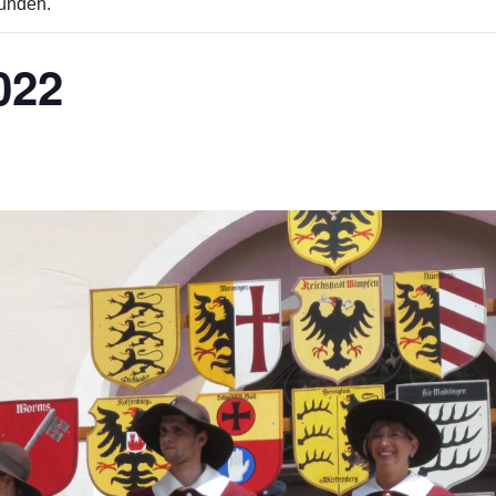
funden.
022